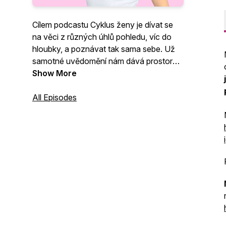
Cílem podcastu Cyklus ženy je dívat se
na věci z různých úhlů pohledu, víc do
hloubky, a poznávat tak sama sebe. Už
samotné uvědomění nám dává prostor
pro změnu. Jsem terapeutka kvantové
Show More
transformace mysli, která se nebojí mluvit
o všem. Najdeš zde inspiraci a zajímavá
All Episodes
témata: vztahy, ženství, endometrióza,
seberozvoj, sebehodnota, sex, bolestivá
menstruace, mateřství, plodnost, jak
ventilovat emoce, rozhovory na různá
témata atd.. Díky HeroHero Cyklus ženy
se můžeš vydat se na cestu k
sebepoznání víc do hloubky:
https://herohero.co/cykluszeny nebo
MRKNI NA WEB: https://cykluszeny.cz