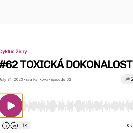
Cyklus ženy
#62 TOXICKÁ DOKONALOST
S
July 31, 2023
•
Eva Kejíková
•
Episode 62
Use Left/Right to seek, Home/End to jump to start o
0: