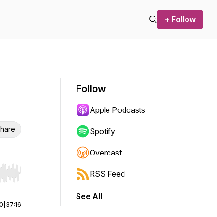
+ Follow
Follow
Apple Podcasts
hare
Spotify
Overcast
RSS Feed
r end. Hold shift to jump forward or backward.
See All
00
|
37:16