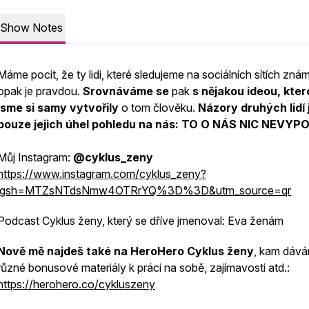
Show Notes
Máme pocit, že ty lidi, které sledujeme na sociálních sítích znám
opak je pravdou.
Srovnáváme se
pak
s nějakou ideou, kter
jsme si samy vytvořily
o tom člověku.
Názory druhých lidí 
pouze jejich úhel pohledu na nás: TO O NÁS NIC NEVYP
Můj Instagram:
@cyklus_zeny
https://www.instagram.com/cyklus_zeny?
igsh=MTZsNTdsNmw4OTRrYQ%3D%3D&utm_source=qr
Podcast Cyklus ženy, který se dříve jmenoval: Eva ženám
Nově mě najdeš také na HeroHero Cyklus ženy
, kam dáv
různé bonusové materiály k práci na sobě, zajímavosti atd.:
https://herohero.co/cykluszeny