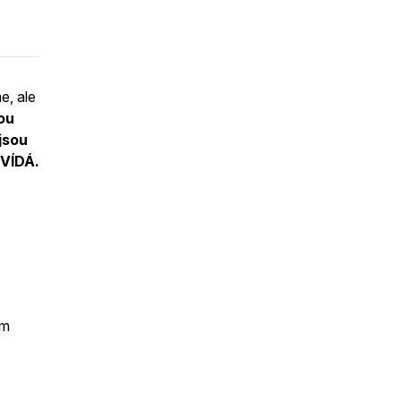
e, ale
ou
jsou
OVÍDÁ.
ám