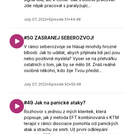
Jde nějak pracovat s paralyzujíc...
July 07, 2022
•
Episode 51
•
44:48
#50 ZASRANEJ SEBEROZVOJ!
V rámci seberozvoje se hlásají mnohdy hrozné
blbosti. Jak to udělat, abych přijímala lidi jací jsou
nebo pozitivně myslela? Vyser se na přetvářku
ostatních o tom, jak by se mělo žít. Znáš reálně
osobně někoho, kdo žije Tvou předst...
July 07, 2022
•
Episode 50
•
55:48
#49 Jak na panické ataky?
Rozhovor s jednou z mých klientek, která
popisuje, jak jí metoda EFT kombinovaná s KTM
terapií v rámci disociace pomohla od panických
atak a strachu ze smrti. Už první odklepání