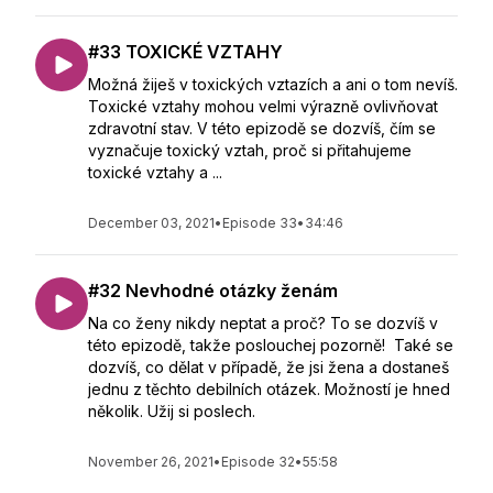
#33 TOXICKÉ VZTAHY
Možná žiješ v toxických vztazích a ani o tom nevíš.
Toxické vztahy mohou velmi výrazně ovlivňovat
zdravotní stav. V této epizodě se dozvíš, čím se
vyznačuje toxický vztah, proč si přitahujeme
toxické vztahy a ...
December 03, 2021
•
Episode 33
•
34:46
#32 Nevhodné otázky ženám
Na co ženy nikdy neptat a proč? To se dozvíš v
této epizodě, takže poslouchej pozorně! Také se
dozvíš, co dělat v případě, že jsi žena a dostaneš
jednu z těchto debilních otázek. Možností je hned
několik. Užij si poslech.
November 26, 2021
•
Episode 32
•
55:58