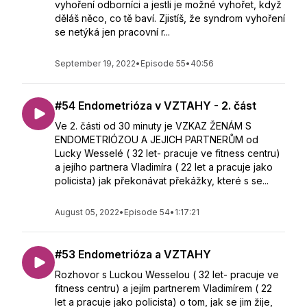
vyhoření odborníci a jestli je možné vyhořet, když
děláš něco, co tě baví. Zjistíš, že syndrom vyhoření
se netýká jen pracovní r...
September 19, 2022
•
Episode 55
•
40:56
#54 Endometrióza v VZTAHY - 2. část
Ve 2. části od 30 minuty je VZKAZ ŽENÁM S
ENDOMETRIÓZOU A JEJICH PARTNERŮM od
Lucky Wesselé ( 32 let- pracuje ve fitness centru)
a jejího partnera Vladimíra ( 22 let a pracuje jako
policista) jak překonávat překážky, které s se...
August 05, 2022
•
Episode 54
•
1:17:21
#53 Endometrióza a VZTAHY
Rozhovor s Luckou Wesselou ( 32 let- pracuje ve
fitness centru) a jejím partnerem Vladimírem ( 22
let a pracuje jako policista) o tom, jak se jim žije,