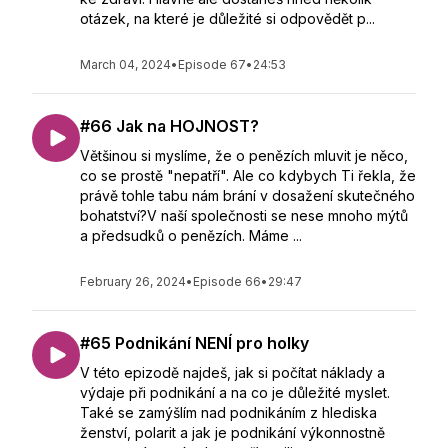
otázek, na které je důležité si odpovědět p...
March 04, 2024
•
Episode 67
•
24:53
#66 Jak na HOJNOST?
Většinou si myslíme, že o penězích mluvit je něco,
co se prostě "nepatří". Ale co kdybych Ti řekla, že
právě tohle tabu nám brání v dosažení skutečného
bohatství?V naší společnosti se nese mnoho mýtů
a předsudků o penězích. Máme ...
February 26, 2024
•
Episode 66
•
29:47
#65 Podnikání NENÍ pro holky
V této epizodě najdeš, jak si počítat náklady a
výdaje při podnikání a na co je důležité myslet.
Také se zamýšlím nad podnikáním z hlediska
ženství, polarit a jak je podnikání výkonnostně