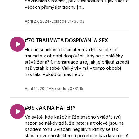
pozitivních vzorcích, pak vlastnostech a jak začít o
věcech přemýšlet trochu jin...
April 27, 2024
•
Episode 71
•
30:02
#70 TRAUMATA DOSPÍVÁNÍ A SEX
Hodně se mluví o traumatech z dětství, ale co
traumata z období dospívání , kdy se z holčičky
stává žena? 1. menstruace a to, jak je přijatá zrcadlí
náš vztah k sobě. Velký vliv má v tomto období
náš táta. Pokud on nás nepř...
April 14, 2024
•
Episode 70
•
31:15
#69 JAK NA HATERY
Ve světě, kde každý může snadno vyjádřit svůj
názor, se někdy zdá, že haters a trolové jsou na
každém rohu. Zvládání negativní kritiky se tak
stává dovedností, kterou potřebuje každá z nás. A