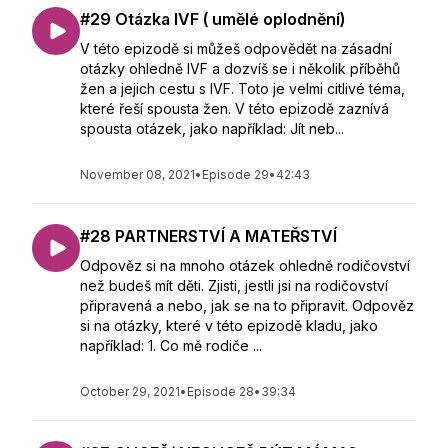
#29 Otázka IVF ( umělé oplodnění)
V této epizodě si můžeš odpovědět na zásadní
otázky ohledně IVF a dozvíš se i několik příběhů
žen a jejich cestu s IVF. Toto je velmi citlivé téma,
které řeší spousta žen. V této epizodě zaznívá
spousta otázek, jako například: Jít neb...
November 08, 2021
•
Episode 29
•
42:43
#28 PARTNERSTVÍ A MATEŘSTVÍ
Odpověz si na mnoho otázek ohledně rodičovství
než budeš mít děti. Zjisti, jestli jsi na rodičovství
připravená a nebo, jak se na to připravit. Odpověz
si na otázky, které v této epizodě kladu, jako
například: 1. Co mě rodiče ...
October 29, 2021
•
Episode 28
•
39:34