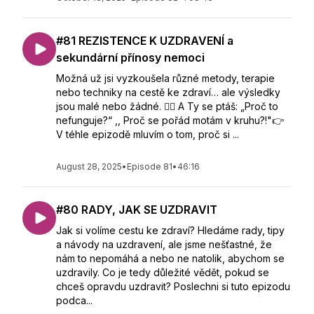
#81 REZISTENCE K UZDRAVENÍ a
sekundární přínosy nemoci
Možná už jsi vyzkoušela různé metody, terapie
nebo techniky na cestě ke zdraví… ale výsledky
jsou malé nebo žádné. 🤷‍♀️ A Ty se ptáš: „Proč to
nefunguje?“ ,, Proč se pořád motám v kruhu?!"👉
V téhle epizodě mluvím o tom, proč si ...
August 28, 2025
•
Episode 81
•
46:16
#80 RADY, JAK SE UZDRAVIT
Jak si volíme cestu ke zdraví? Hledáme rady, tipy
a návody na uzdravení, ale jsme nešťastné, že
nám to nepomáhá a nebo ne natolik, abychom se
uzdravily. Co je tedy důležité vědět, pokud se
chceš opravdu uzdravit? Poslechni si tuto epizodu
podca...