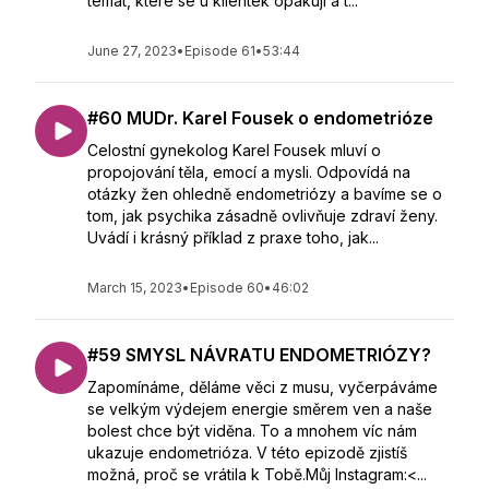
témat, které se u klientek opakují a t...
June 27, 2023
•
Episode 61
•
53:44
#60 MUDr. Karel Fousek o endometrióze
Celostní gynekolog Karel Fousek mluví o
propojování těla, emocí a mysli. Odpovídá na
otázky žen ohledně endometriózy a bavíme se o
tom, jak psychika zásadně ovlivňuje zdraví ženy.
Uvádí i krásný příklad z praxe toho, jak...
March 15, 2023
•
Episode 60
•
46:02
#59 SMYSL NÁVRATU ENDOMETRIÓZY?
Zapomínáme, děláme věci z musu, vyčerpáváme
se velkým výdejem energie směrem ven a naše
bolest chce být viděna. To a mnohem víc nám
ukazuje endometrióza. V této epizodě zjistíš
možná, proč se vrátila k Tobě.Můj Instagram:<...