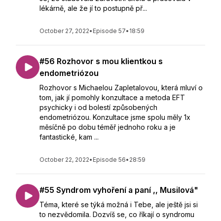
lékárně, ale že jí to postupně př...
October 27, 2022
•
Episode 57
•
18:59
#56 Rozhovor s mou klientkou s
endometriózou
Rozhovor s Michaelou Zapletalovou, která mluví o
tom, jak jí pomohly konzultace a metoda EFT
psychicky i od bolestí způsobených
endometriózou. Konzultace jsme spolu měly 1x
měsíčně po dobu téměř jednoho roku a je
fantastické, kam ...
October 22, 2022
•
Episode 56
•
28:59
#55 Syndrom vyhoření a paní ,, Musilová"
Téma, které se týká možná i Tebe, ale ještě jsi si
to nezvědomila. Dozvíš se, co říkají o syndromu