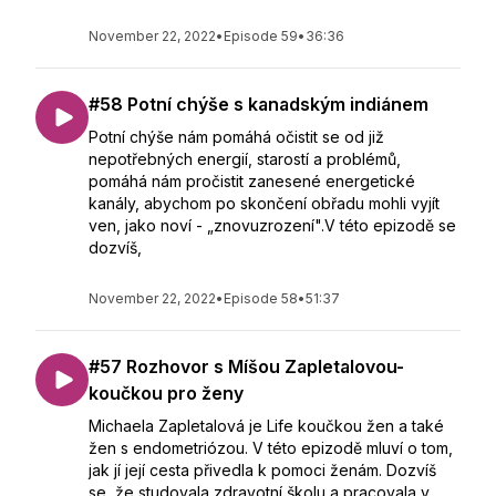
November 22, 2022
•
Episode 59
•
36:36
#58 Potní chýše s kanadským indiánem
Potní chýše nám pomáhá očistit se od již
nepotřebných energií, starostí a problémů,
pomáhá nám pročistit zanesené energetické
kanály, abychom po skončení obřadu mohli vyjít
ven, jako noví - „znovuzrození".V této epizodě se
dozvíš,
November 22, 2022
•
Episode 58
•
51:37
#57 Rozhovor s Míšou Zapletalovou-
koučkou pro ženy
Michaela Zapletalová je Life koučkou žen a také
žen s endometriózou. V této epizodě mluví o tom,
jak jí její cesta přivedla k pomoci ženám. Dozvíš
se, že studovala zdravotní školu a pracovala v