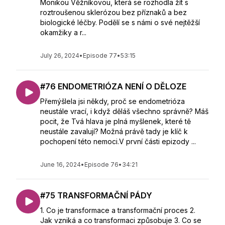
Monikou Věžníkovou, která se rozhodla žít s
roztroušenou sklerózou bez příznaků a bez
biologické léčby. Podělí se s námi o své nejtěžší
okamžiky a r...
July 26, 2024
•
Episode 77
•
53:15
#76 ENDOMETRIÓZA NENÍ O DĚLOZE
Přemýšlela jsi někdy, proč se endometrióza
neustále vrací, i když děláš všechno správně? Máš
pocit, že Tvá hlava je plná myšlenek, které tě
neustále zavalují? Možná právě tady je klíč k
pochopení této nemoci.V první části epizody ...
June 16, 2024
•
Episode 76
•
34:21
#75 TRANSFORMAČNÍ PÁDY
1. Co je transformace a transformační proces 2.
Jak vzniká a co transformaci způsobuje 3. Co se