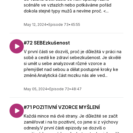
scénáře ve vztazích nebo potkáváme pořád
dokola stejné typy mužů a nevíme proč. <...
May 12, 2024
•
Episode 73
•
45:55
#72 SEBEzkušenost
V první části se dozvíš, proč je důležitá v práci na
sobě a cestě ke zdraví sebezkušenost. Je skvělé
si umět u sebe analyzovat různé vzorce a
přemýšlet nad sebou a dělat postupné kroky ke
změně.Analytická část mozku nás ale ved...
May 05, 2024
•
Episode 72
•
48:47
#71 POZITIVNÍ VZORCE MYŠLENÍ
Každá mince má dvě strany. Je důležité se začít
zaměřovat i na to pozitivní, co jsme si z výchovy
odnesly.V první části epizody se dozvíš o