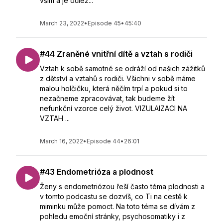
vším a je důlež...
March 23, 2022
•
Episode 45
•
45:40
#44 Zraněné vnitřní dítě a vztah s rodiči
Vztah k sobě samotné se odráží od našich zážitků
z dětství a vztahů s rodiči. Všichni v sobě máme
malou holčičku, která něčím trpí a pokud si to
nezačneme zpracovávat, tak budeme žít
nefunkční vzorce celý život. VIZULAIZACI NA
VZTAH ...
March 16, 2022
•
Episode 44
•
26:01
#43 Endometrióza a plodnost
Ženy s endometriózou řeší často téma plodnosti a
v tomto podcastu se dozvíš, co Ti na cestě k
miminku může pomoct. Na toto téma se dívám z
pohledu emoční stránky, psychosomatiky i z