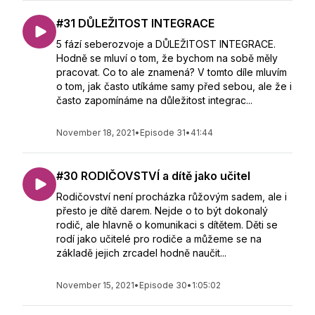
#31 DŮLEŽITOST INTEGRACE
5 fází seberozvoje a DŮLEŽITOST INTEGRACE.
Hodně se mluví o tom, že bychom na sobě měly
pracovat. Co to ale znamená? V tomto díle mluvím
o tom, jak často utíkáme samy před sebou, ale že i
často zapomínáme na důležitost integrac...
November 18, 2021
•
Episode 31
•
41:44
#30 RODIČOVSTVÍ a dítě jako učitel
Rodičovství není procházka růžovým sadem, ale i
přesto je dítě darem. Nejde o to být dokonalý
rodič, ale hlavně o komunikaci s dítětem. Děti se
rodí jako učitelé pro rodiče a můžeme se na
základě jejich zrcadel hodně naučit...
November 15, 2021
•
Episode 30
•
1:05:02