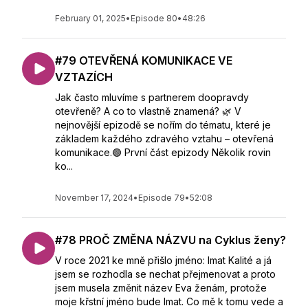
February 01, 2025
•
Episode 80
•
48:26
#79 OTEVŘENÁ KOMUNIKACE VE
VZTAZÍCH
Jak často mluvíme s partnerem doopravdy
otevřeně? A co to vlastně znamená? 🌿 V
nejnovější epizodě se nořím do tématu, které je
základem každého zdravého vztahu – otevřená
komunikace.🟢 První část epizody Několik rovin
ko...
November 17, 2024
•
Episode 79
•
52:08
#78 PROČ ZMĚNA NÁZVU na Cyklus ženy?
V roce 2021 ke mně přišlo jméno: Imat Kalité a já
jsem se rozhodla se nechat přejmenovat a proto
jsem musela změnit název Eva ženám, protože
moje křstní jméno bude Imat. Co mě k tomu vede a