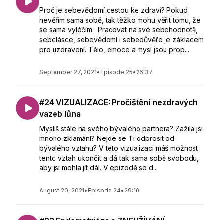
Proč je sebevědomí cestou ke zdraví? Pokud
nevěřím sama sobě, tak těžko mohu věřit tomu, že
se sama vyléčím. Pracovat na své sebehodnotě,
sebelásce, sebevědomí i sebedůvěře je základem
pro uzdravení. Tělo, emoce a mysl jsou prop...
September 27, 2021
•
Episode 25
•
26:37
#24 VIZUALIZACE: Pročištění nezdravých
vazeb lůna
Myslíš stále na svého bývalého partnera? Zažila jsi
mnoho zklamání? Nejde se Ti odprosit od
bývalého vztahu? V této vizualizaci máš možnost
tento vztah ukončit a dá tak sama sobě svobodu,
aby jsi mohla jít dál. V epizodě se d...
August 20, 2021
•
Episode 24
•
29:10