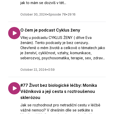
jak to mám se dozvíš v tét...
October 30, 2024
•
Episode 78
•
29:16
O čem je podcast Cyklus ženy
Vítej u podcastu CYKLUS ŽENY ( dříve Eva
ženám). Tento podcasty je bez cenzury..
Otevřeně o mém životě a celkově o tématech jako
je ženství, cykličnost, vztahy, komunikace,
seberozvoj, psychosomatika, terapie, sex, zdrav...
October 22, 2024
•
0:59
#77 Život bez biologické léčby: Monika
Věžníková a její cesta s roztroušenou
sklerózou
Jak se rozhodnout pro netradiční cestu v léčbě
vážné nemoci? V dnešním díle se setkáte s