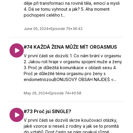
děje při transformaci na rovině těla, emocí a mysli
4. Dá se tomu vyhnout a jak? 5. Aha moment
pochopení celého t...
June 05, 2024
•
Episode 75
•
36:42
#74 KAŽDÁ ŽENA MŮŽE MÍT ORGASMUS
V první části se dozvíš: 1. Co nám brání v orgasmu
2. Jakou roli hraje v orgasmu spojení muže a ženy
3. Proč je důležitá komunikace v oblasti sexu 4.
Proč je důležité téma orgasmu pro ženy s
endometriózouBONUSOVÝ OBSAH NAJDEŠ <...
May 26, 2024
•
Episode 74
•
40:58
#73 Proč jsi SINGLE?
V první části se dozvíš skrze koučovací otázky,
jaké vzorce si neseš z rodiny a jak se to promítá
do vztahů. Dost často se nám opakují různé