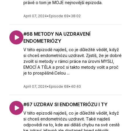
právě o tom je MOJE nejnovější epizoda.
April 07, 2024
•
Episode 69
•
38:02
#68 METODY NA UZDRAVENÍ
ENDOMETRIÓZY
V této epizodě najdeš, co je důležité vědět, když
si chceš endometriózu uzdravit. Zjistíš, že je dobré
zvolit si metody v rámci práce na úrovni MYSLI,
EMOCÍ A TĚLA a proč si takto metody volit a proč
je to prospěšné.Celou ...
April 07, 2024
•
Episode 68
•
40:40
#67 UZDRAV SI ENDOMETRIÓZU I TY
V této epizodě najdeš, co je důležité vědět, když
si chceš endometriózu uzdravit. Také najdeš
odpovědi na to, kde asi děláš chybu na své cestě
ke zdraví. Hlavně ale dostaneš hned několik