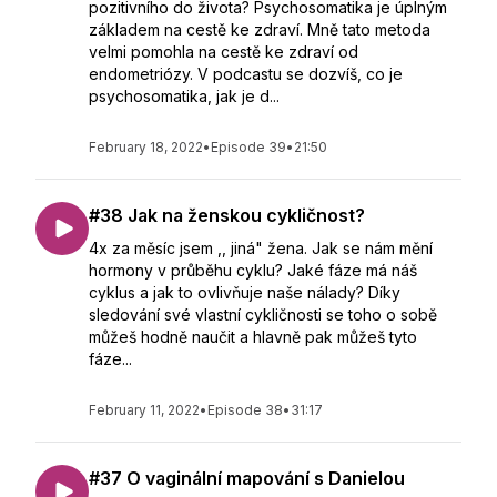
pozitivního do života? Psychosomatika je úplným
základem na cestě ke zdraví. Mně tato metoda
velmi pomohla na cestě ke zdraví od
endometriózy. V podcastu se dozvíš, co je
psychosomatika, jak je d...
February 18, 2022
•
Episode 39
•
21:50
#38 Jak na ženskou cykličnost?
4x za měsíc jsem ,, jiná" žena. Jak se nám mění
hormony v průběhu cyklu? Jaké fáze má náš
cyklus a jak to ovlivňuje naše nálady? Díky
sledování své vlastní cykličnosti se toho o sobě
můžeš hodně naučit a hlavně pak můžeš tyto
fáze...
February 11, 2022
•
Episode 38
•
31:17
#37 O vaginální mapování s Danielou