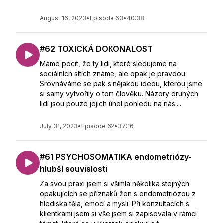
August 16, 2023
•
Episode 63
•
40:38
#62 TOXICKÁ DOKONALOST
Máme pocit, že ty lidi, které sledujeme na
sociálních sítích známe, ale opak je pravdou.
Srovnáváme se pak s nějakou ideou, kterou jsme
si samy vytvořily o tom člověku. Názory druhých
lidí jsou pouze jejich úhel pohledu na nás:...
July 31, 2023
•
Episode 62
•
37:16
#61 PSYCHOSOMATIKA endometriózy-
hlubší souvislosti
Za svou praxi jsem si všimla několika stejných
opakujících se příznaků žen s endometriózou z
hlediska těla, emocí a mysli. Při konzultacích s
klientkami jsem si vše jsem si zapisovala v rámci