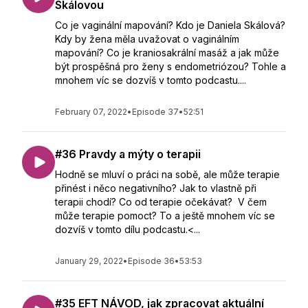
Skálovou
Co je vaginální mapování? Kdo je Daniela Skálová?
Kdy by žena měla uvažovat o vaginálním
mapování? Co je kraniosakrální masáž a jak může
být prospěšná pro ženy s endometriózou? Tohle a
mnohem víc se dozvíš v tomto podcastu....
February 07, 2022
•
Episode 37
•
52:51
#36 Pravdy a mýty o terapii
Hodně se mluví o práci na sobě, ale může terapie
přinést i něco negativního? Jak to vlastně při
terapii chodí? Co od terapie očekávat? V čem
může terapie pomoct? To a ještě mnohem víc se
dozvíš v tomto dílu podcastu.<...
January 29, 2022
•
Episode 36
•
53:53
#35 EFT NÁVOD, jak zpracovat aktuální