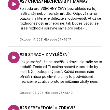
#27 CHCEŠ/ NECHCEŠ BÝT MÁMA?
Epizoda pro VŠECHNY ŽENY bez ohledu na to,
jestli chtějí nebo nechtějí mít děti. Odpověz si na
otázky, na které je důležité si odpovědět. Ať už se
rozhodneš děti mít nebo ne, tak budeš vědět, že
jsi se rozhodla správně sama pro sebe.<...
October 17, 2021
•
Episode 27
•
46:17
#26 STRACH Z VYLÉČENÍ
Jak je možné, že se snažíš uzdravit, ale stále se to
nedaří? Tento díl Ti možná napoví v tom, kde by
mohl být ,, zakopaný pes". Každá nemoc nám
přináší i něco pozitivního a my to podvědomě
nechceme ztratit a proto se můžeme ztráty nem...
October 08, 2021
•
Episode 26
•
23:49
#25 SEBEVĚDOMÍ = ZDRAVÍ?