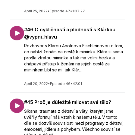
April 25, 2022
•
Episode 47
•
1:37:27
#46 O cykličnosti a plodnosti s Klárkou
@vypni_hlavu
Rozhovor s Klárou Anotnova Fischleinovou o tom,
co nabízí ženám na cestě k miminku. Klára si sama
prošla ztrátou miminka a tak má velmi hezký a
chápavý přístup k ženám na jejich cestě za
miminkem.Líbí se mi, jak Klár...
April 20, 2022
•
Episode 46
•
42:01
#45 Proč je důležité milovat své tělo?
Šikana, traumata z dětství a věty, kterým jsme
uvěřily formují náš vztah k našemu tělu. V tomto
díle se dozvíš souvislosti mezi programy z dětství,
emocemi, jídlem a pohybem. Všechno souvisí se