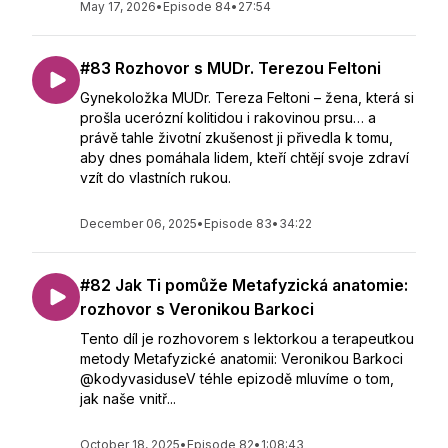
May 17, 2026
•
Episode 84
•
27:54
#83 Rozhovor s MUDr. Terezou Feltoni
Gynekoložka MUDr. Tereza Feltoni – žena, která si
prošla ucerózní kolitidou i rakovinou prsu… a
právě tahle životní zkušenost ji přivedla k tomu,
aby dnes pomáhala lidem, kteří chtějí svoje zdraví
vzít do vlastních rukou.
December 06, 2025
•
Episode 83
•
34:22
#82 Jak Ti pomůže Metafyzická anatomie:
rozhovor s Veronikou Barkoci
Tento díl je rozhovorem s lektorkou a terapeutkou
metody Metafyzické anatomii: Veronikou Barkoci
@kodyvasiduseV téhle epizodě mluvíme o tom,
jak naše vnitř...
October 18, 2025
•
Episode 82
•
1:08:43