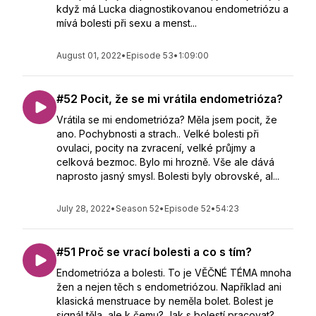
když má Lucka diagnostikovanou endometriózu a
mívá bolesti při sexu a menst...
August 01, 2022
•
Episode 53
•
1:09:00
#52 Pocit, že se mi vrátila endometrióza?
Vrátila se mi endometrióza? Měla jsem pocit, že
ano. Pochybnosti a strach.. Velké bolesti při
ovulaci, pocity na zvracení, velké průjmy a
celková bezmoc. Bylo mi hrozně. Vše ale dává
naprosto jasný smysl. Bolesti byly obrovské, al...
July 28, 2022
•
Season 52
•
Episode 52
•
54:23
#51 Proč se vrací bolesti a co s tím?
Endometrióza a bolesti. To je VĚČNÉ TÉMA mnoha
žen a nejen těch s endometriózou. Například ani
klasická menstruace by neměla bolet. Bolest je
signál těla, ale k čemu? Jak s bolestí pracovat?