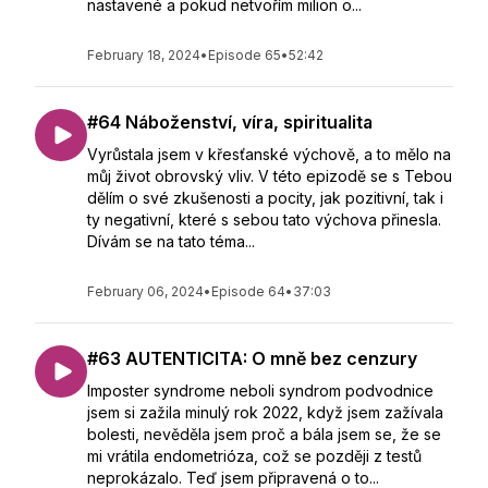
nastavené a pokud netvořím milion o...
February 18, 2024
•
Episode 65
•
52:42
#64 Náboženství, víra, spiritualita
Vyrůstala jsem v křesťanské výchově, a to mělo na
můj život obrovský vliv. V této epizodě se s Tebou
dělím o své zkušenosti a pocity, jak pozitivní, tak i
ty negativní, které s sebou tato výchova přinesla.
Dívám se na tato téma...
February 06, 2024
•
Episode 64
•
37:03
#63 AUTENTICITA: O mně bez cenzury
Imposter syndrome neboli syndrom podvodnice
jsem si zažila minulý rok 2022, když jsem zažívala
bolesti, nevěděla jsem proč a bála jsem se, že se
mi vrátila endometrióza, což se později z testů
neprokázalo. Teď jsem připravená o to...