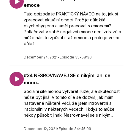
emoce
Tato epizoda je PRAKTICKÝ NÁVOD na to, jak si
zpracovat aktuální emoci. Proč je důležitá
psychohygiena a umět pracovat s emocemi?
Potlačovat v sobě negativní emoce není zdravé a
může nám to způsobit až nemoc a proto je velmi
důlež...
December 24, 2021
•
Episode 35
•
58:30
#34 NESROVNÁVEJ SE s nikým! ani se
mnou..
Sociální sítě mohou vytvářet iluze, ale skutečnost
může být jiná. V tomto díle se dozvíš, jak mám
nastavené některé věci, že jsem introvertní a
iracionální v některých věcech, i když to může
někdy působit jinak. Nesrovnávej se s nikým...
December 12, 2021
•
Episode 34
•
45:09