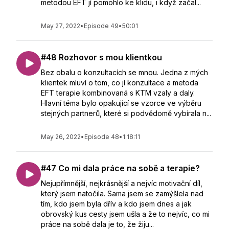
metodou EFT jí pomohlo ke klidu, i když začal...
May 27, 2022
•
Episode 49
•
50:01
#48 Rozhovor s mou klientkou
Bez obalu o konzultacích se mnou. Jedna z mých
klientek mluví o tom, co jí konzultace a metoda
EFT terapie kombinovaná s KTM vzaly a daly.
Hlavní téma bylo opakující se vzorce ve výběru
stejných partnerů, které si podvědomě vybírala n...
May 26, 2022
•
Episode 48
•
1:18:11
#47 Co mi dala práce na sobě a terapie?
Nejupřímnější, nejkrásnější a nejvíc motivační díl,
který jsem natočila. Sama jsem se zamýšlela nad
tím, kdo jsem byla dřív a kdo jsem dnes a jak
obrovský kus cesty jsem ušla a že to nejvíc, co mi
práce na sobě dala je to, že žiju...