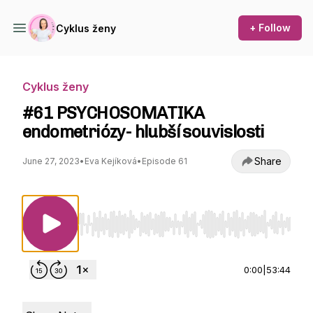
+ Follow
Cyklus ženy
Cyklus ženy
#61 PSYCHOSOMATIKA
endometriózy- hlubší souvislosti
Share
June 27, 2023
•
Eva Kejíková
•
Episode 61
Use Left/Right to seek, Home/End to jump to st
0:00
|
53:44