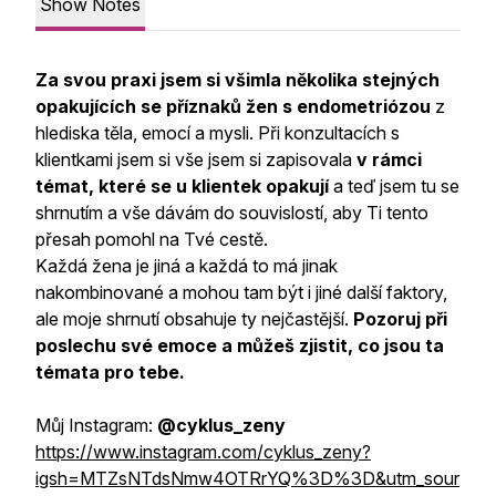
Show Notes
Za svou praxi jsem si všimla několika stejných
opakujících se příznaků žen s endometriózou
z
hlediska těla, emocí a mysli. Při konzultacích s
klientkami jsem si vše jsem si zapisovala
v rámci
témat, které se u klientek opakují
a teď jsem tu se
shrnutím a vše dávám do souvislostí, aby Ti tento
přesah pomohl na Tvé cestě.
Každá žena je jiná a každá to má jinak
nakombinované a mohou tam být i jiné další faktory,
ale moje shrnutí obsahuje ty nejčastější.
Pozoruj při
poslechu své emoce a můžeš zjistit, co jsou ta
témata pro tebe.
Můj Instagram:
@cyklus_zeny
https://www.instagram.com/cyklus_zeny?
igsh=MTZsNTdsNmw4OTRrYQ%3D%3D&utm_sour