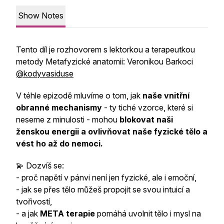
Show Notes
Tento díl je rozhovorem s lektorkou a terapeutkou
metody Metafyzické anatomii: Veronikou Barkoci
@kodyvasiduse
V téhle epizodě mluvíme o tom, jak
naše vnitřní
obranné mechanismy
- ty tiché vzorce, které si
neseme z minulosti - mohou
blokovat naši
ženskou energii a ovlivňovat naše fyzické tělo a
vést ho až do nemoci.
💫 Dozvíš se:
- proč napětí v pánvi není jen fyzické, ale i emoční,
- jak se přes tělo můžeš propojit se svou intuicí a
tvořivostí,
- a jak
META terapie
pomáhá uvolnit tělo i mysl na