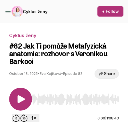
+ Follow
Cyklus ženy
Cyklus ženy
#82 Jak Ti pomůže Metafyzická
anatomie: rozhovor s Veronikou
Barkoci
Share
October 18, 2025
•
Eva Kejíková
•
Episode 82
Use Left/Right to seek, Home/End to jump to st
0:00
|
1:08:43