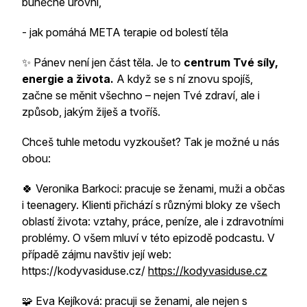
buněčné úrovni,
- jak pomáhá META terapie od bolestí těla
✨ Pánev není jen část těla. Je to
centrum Tvé síly,
energie a života.
A když se s ní znovu spojíš,
začne se měnit všechno – nejen Tvé zdraví, ale i
způsob, jakým žiješ a tvoříš.
Chceš tuhle metodu vyzkoušet? Tak je možné u nás
obou:
🍀 Veronika Barkoci: pracuje se ženami, muži a občas
i teenagery. Klienti přichází s různými bloky ze všech
oblastí života: vztahy, práce, peníze, ale i zdravotními
problémy. O všem mluví v této epizodě podcastu. V
případě zájmu navštiv její web:
https://kodyvasiduse.cz/
https://kodyvasiduse.cz
🧩 Eva Kejíková: pracuji se ženami, ale nejen s