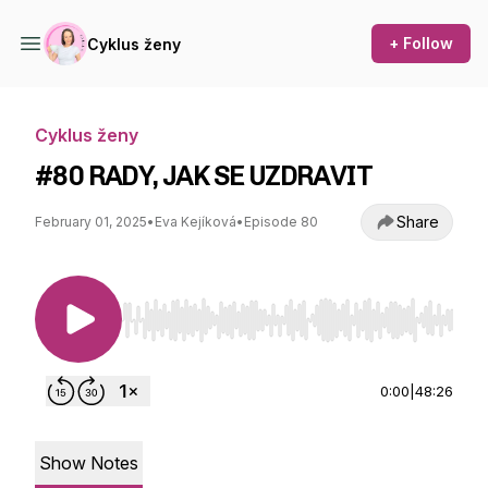
+ Follow
Cyklus ženy
Cyklus ženy
#80 RADY, JAK SE UZDRAVIT
Share
February 01, 2025
•
Eva Kejíková
•
Episode 80
Use Left/Right to seek, Home/End to jump to st
0:00
|
48:26
Show Notes