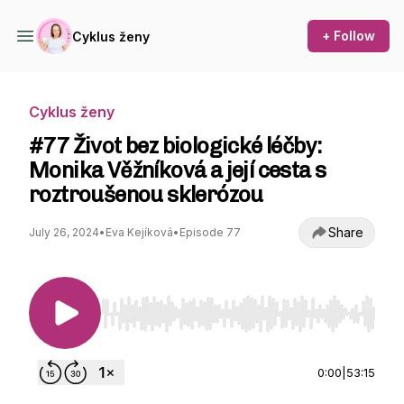
+ Follow
Cyklus ženy
Cyklus ženy
#77 Život bez biologické léčby:
Monika Věžníková a její cesta s
roztroušenou sklerózou
Share
July 26, 2024
•
Eva Kejíková
•
Episode 77
Use Left/Right to seek, Home/End to jump to st
0:00
|
53:15