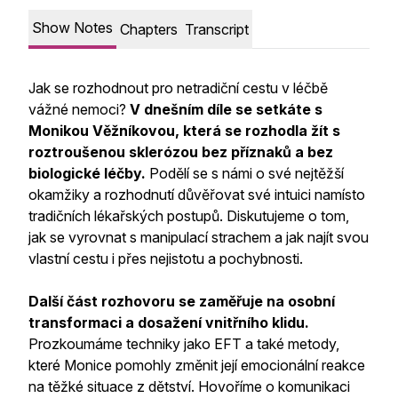
Show Notes
Chapters
Transcript
Jak se rozhodnout pro netradiční cestu v léčbě
vážné nemoci?
V dnešním díle se setkáte s
Monikou Věžníkovou, která se rozhodla žít s
roztroušenou sklerózou bez příznaků a bez
biologické léčby.
Podělí se s námi o své nejtěžší
okamžiky a rozhodnutí důvěřovat své intuici namísto
tradičních lékařských postupů. Diskutujeme o tom,
jak se vyrovnat s manipulací strachem a jak najít svou
vlastní cestu i přes nejistotu a pochybnosti.
Další část rozhovoru se zaměřuje na osobní
transformaci a dosažení vnitřního klidu.
Prozkoumáme techniky jako EFT a také metody,
které Monice pomohly změnit její emocionální reakce
na těžké situace z dětství. Hovoříme o komunikaci