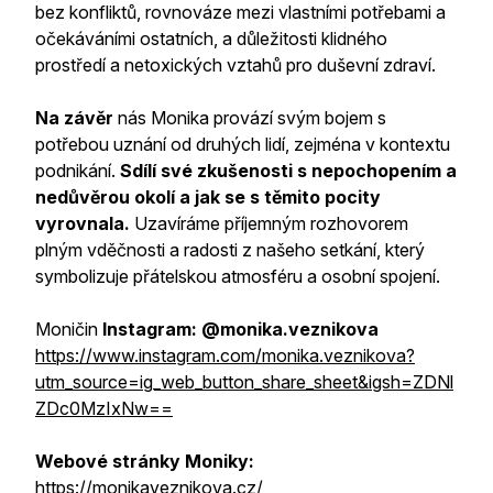
bez konfliktů, rovnováze mezi vlastními potřebami a
očekáváními ostatních, a důležitosti klidného
prostředí a netoxických vztahů pro duševní zdraví.
Na závěr
nás Monika provází svým bojem s
potřebou uznání od druhých lidí, zejména v kontextu
podnikání.
Sdílí své zkušenosti s nepochopením a
nedůvěrou okolí a jak se s těmito pocity
vyrovnala.
Uzavíráme příjemným rozhovorem
plným vděčnosti a radosti z našeho setkání, který
symbolizuje přátelskou atmosféru a osobní spojení.
Moničin
Instagram: @monika.veznikova
https://www.instagram.com/monika.veznikova?
utm_source=ig_web_button_share_sheet&igsh=ZDNl
ZDc0MzIxNw==
Webové stránky Moniky:
https://monikaveznikova.cz/