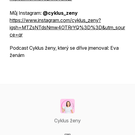
Můj Instagram:
@cyklus_zeny
https://www.instagram.com/cyklus_zeny?
igsh=MTZsNTdsNmw4OTRrYQ%3D%3D&utm_sour
ce=qr
Podcast Cyklus ženy, který se dříve jmenoval: Eva
ženám
Cyklus ženy