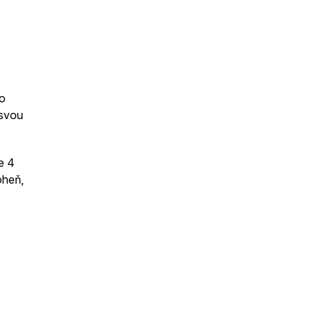
o
 svou
e 4
oheň,