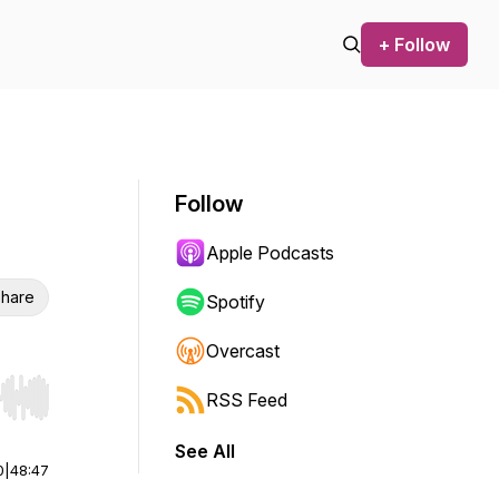
+ Follow
Follow
Apple Podcasts
hare
Spotify
Overcast
RSS Feed
r end. Hold shift to jump forward or backward.
See All
0
|
48:47