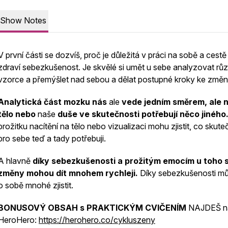
Show Notes
V první části se dozvíš, proč je důležitá v práci na sobě a cestě
zdraví sebezkušenost. Je skvělé si umět u sebe analyzovat rů
vzorce a přemýšlet nad sebou a dělat postupné kroky ke změn
Analytická část mozku nás
ale
vede jedním směrem, ale 
tělo
nebo
naše
duše ve skutečnosti potřebují něco jiného
prožitku nacítění na tělo nebo vizualizaci mohu zjistit, co skut
pro sebe teď a tady potřebuji.
A hlavně
díky sebezkušenosti a prožitým emocím u toho 
změny mohou dít mnohem rychleji.
Díky sebezkušenosti 
o sobě mnohé zjistit.
BONUSOVÝ OBSAH s PRAKTICKÝM CVIČENÍM
NAJDEŠ n
HeroHero:
https://herohero.co/cykluszeny