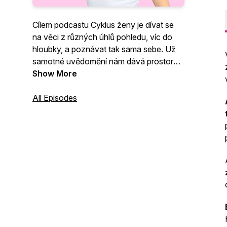
Cílem podcastu Cyklus ženy je dívat se
na věci z různých úhlů pohledu, víc do
hloubky, a poznávat tak sama sebe. Už
samotné uvědomění nám dává prostor
pro změnu. Jsem terapeutka kvantové
Show More
transformace mysli, která se nebojí mluvit
o všem. Najdeš zde inspiraci a zajímavá
All Episodes
témata: vztahy, ženství, endometrióza,
seberozvoj, sebehodnota, sex, bolestivá
menstruace, mateřství, plodnost, jak
ventilovat emoce, rozhovory na různá
témata atd.. Díky HeroHero Cyklus ženy
se můžeš vydat se na cestu k
sebepoznání víc do hloubky:
https://herohero.co/cykluszeny nebo
MRKNI NA WEB: https://cykluszeny.cz