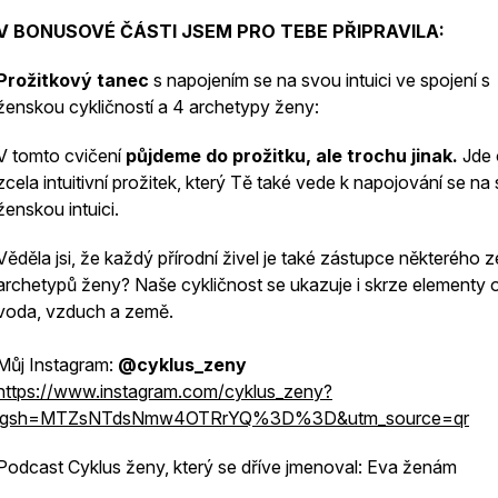
V BONUSOVÉ ČÁSTI JSEM PRO TEBE PŘIPRAVILA:
Prožitkový tanec
s napojením se na svou intuici ve spojení s
ženskou cykličností a 4 archetypy ženy:
V tomto cvičení
půjdeme do prožitku, ale trochu jinak.
Jde 
zcela intuitivní prožitek, který Tě také vede k napojování se na
ženskou intuici.
Věděla jsi, že každý přírodní živel je také zástupce některého z
archetypů ženy? Naše cykličnost se ukazuje i skrze elementy 
voda, vzduch a země.
Můj Instagram:
@cyklus_zeny
https://www.instagram.com/cyklus_zeny?
igsh=MTZsNTdsNmw4OTRrYQ%3D%3D&utm_source=qr
Podcast Cyklus ženy, který se dříve jmenoval: Eva ženám