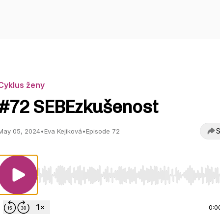
Cyklus ženy
#72 SEBEzkušenost
S
May 05, 2024
•
Eva Kejíková
•
Episode 72
Use Left/Right to seek, Home/End to jump to start o
0:0