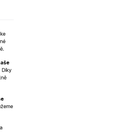
 ke
zné
ě.
naše
.
Díky
ečně
se
můžeme
a