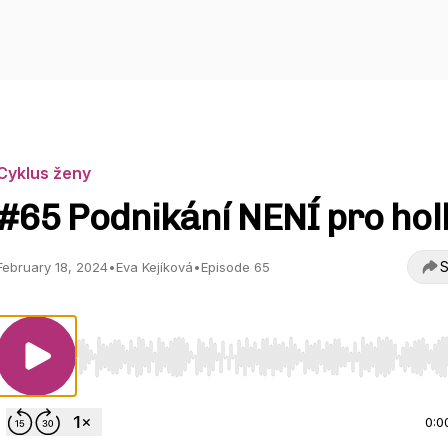
Cyklus ženy
#65 Podnikání NENÍ pro hol
S
February 18, 2024
•
Eva Kejíková
•
Episode 65
Use Left/Right to seek, Home/End to jump to start o
0:0