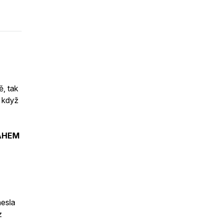
, tak
, když
AHEM
nesla
z