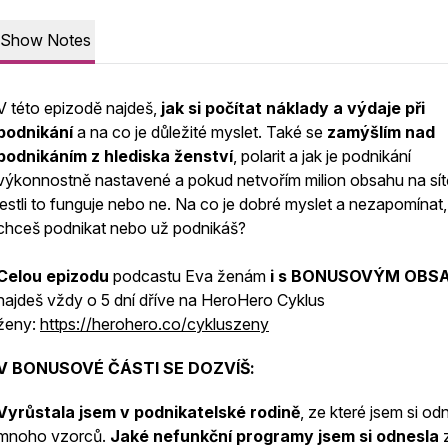
Show Notes
V této epizodě najdeš,
jak si počítat náklady a výdaje při
podnikání
a na co je důležité myslet. Také se
zamýšlím
nad
podnikáním z hlediska ženství
, polarit a jak je podnikání
výkonnostně nastavené a pokud netvořím milion obsahu na sítě
jestli to funguje nebo ne. Na co je dobré myslet a nezapomínat
chceš podnikat nebo už podnikáš?
Celou epizodu
podcastu Eva ženám
i s BONUSOVÝM OBS
najdeš vždy o 5 dní dříve na HeroHero Cyklus
ženy:
https://herohero.co/cykluszeny
V BONUSOVÉ ČÁSTI SE DOZVÍŠ:
Vyrůstala jsem v podnikatelské rodině
, ze které jsem si od
mnoho vzorců.
Jaké nefunkční programy jsem si odnesla