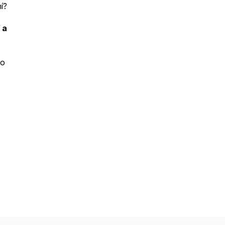
í?
 a
 o