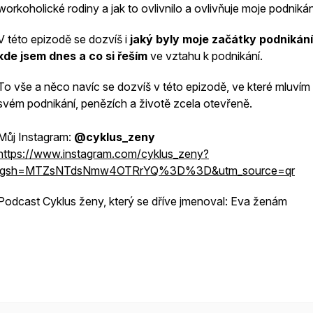
workoholické rodiny a jak to ovlivnilo a ovlivňuje moje podnikán
V této epizodě se dozvíš i
jaký byly moje začátky podnikání
kde jsem dnes a co si řeším
ve vztahu k podnikání.
To vše a něco navíc se dozvíš v této epizodě, ve které mluvím
svém podnikání, penězích a životě zcela otevřeně.
Můj Instagram:
@cyklus_zeny
https://www.instagram.com/cyklus_zeny?
igsh=MTZsNTdsNmw4OTRrYQ%3D%3D&utm_source=qr
Podcast Cyklus ženy, který se dříve jmenoval: Eva ženám