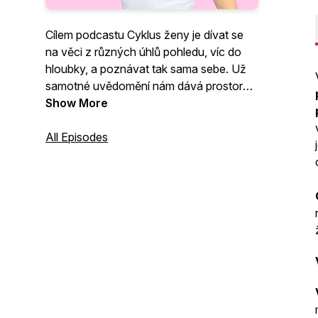
Cílem podcastu Cyklus ženy je dívat se
na věci z různých úhlů pohledu, víc do
hloubky, a poznávat tak sama sebe. Už
samotné uvědomění nám dává prostor
pro změnu. Jsem terapeutka kvantové
Show More
transformace mysli, která se nebojí mluvit
o všem. Najdeš zde inspiraci a zajímavá
All Episodes
témata: vztahy, ženství, endometrióza,
seberozvoj, sebehodnota, sex, bolestivá
menstruace, mateřství, plodnost, jak
ventilovat emoce, rozhovory na různá
témata atd.. Díky HeroHero Cyklus ženy
se můžeš vydat se na cestu k
sebepoznání víc do hloubky:
https://herohero.co/cykluszeny nebo
MRKNI NA WEB: https://cykluszeny.cz