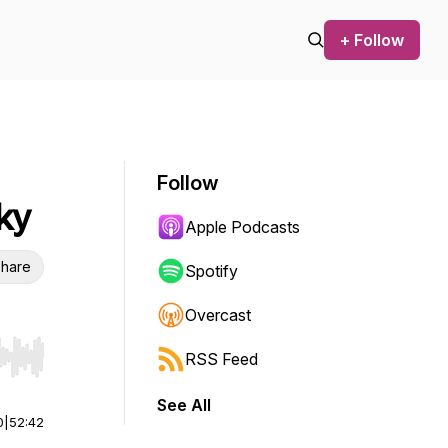
+ Follow
Follow
ky
Apple Podcasts
hare
Spotify
Overcast
RSS Feed
r end. Hold shift to jump forward or backward.
See All
0
|
52:42