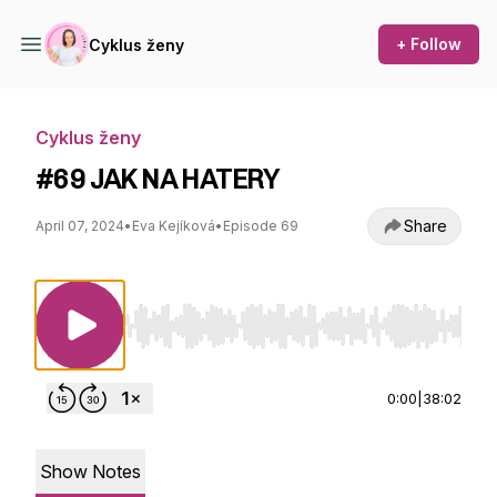
+ Follow
Cyklus ženy
Cyklus ženy
#69 JAK NA HATERY
Share
April 07, 2024
•
Eva Kejíková
•
Episode 69
Use Left/Right to seek, Home/End to jump to st
0:00
|
38:02
Show Notes