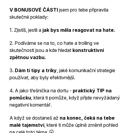
V BONUSOVÉ ČÁSTI
jsem pro tebe připravila
skutečné poklady:
1. Zjistíš, jestli a
jak bys měla reagovat na hate.
2. Podíváme se na to, co hate a trolling ve
skutečnosti jsou a kde hledat
konstruktivní
zpětnou vazbu.
3.
Dám ti tipy a triky
, jaké komunikační strategie
používat, aby byly efektivnější.
4. A jako třešnička na dortu -
praktický TIP na
pomůcku
, která ti pomůže, když přijde nevyžádaný
negativní komentář.
A když se dostaneš až
na konec, čeká na tebe
malé tajemství
, které ti může úplně změnit pohled
na celé toto téma. 🤫