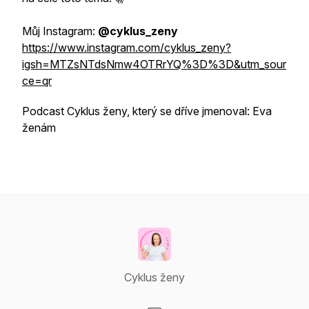
Můj Instagram:
@cyklus_zeny
https://www.instagram.com/cyklus_zeny?
igsh=MTZsNTdsNmw4OTRrYQ%3D%3D&utm_sour
ce=qr
Podcast Cyklus ženy, který se dříve jmenoval: Eva
ženám
Cyklus ženy